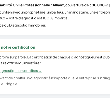
bilité Civile Professionnelle :
Allianz
, couverture de
300 000 € p
un lien avec un propriétaire, un bailleur, un mandataire, une entrepr
aux — votre diagnostic est 100 % impartial.
nce du Diagnostic Immobilier.
notre certification
croire sur parole. La certification de chaque diagnostiqueur est pub
ire officiel du ministère :
iagnostiqueurs certifiés →
r avant de confier un diagnostic à n'importe quelle entreprise : un dia
leur légale.