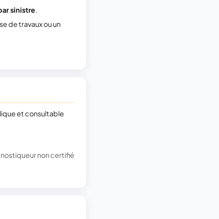
ar sinistre
.
ise de travaux ou un
lique et consultable
gnostiqueur non certifié