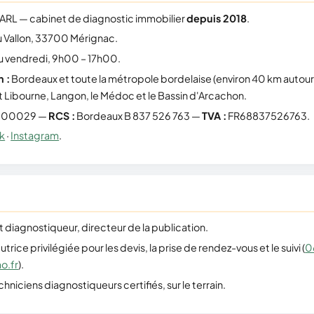
SARL — cabinet de diagnostic immobilier
depuis 2018
.
 Vallon, 33700 Mérignac.
au vendredi, 9h00 – 17h00.
n :
Bordeaux et toute la métropole bordelaise (environ 40 km autour 
t Libourne, Langon, le Médoc et le Bassin d'Arcachon.
3 00029 —
RCS :
Bordeaux B 837 526 763 —
TVA :
FR68837526763.
k
·
Instagram
.
 diagnostiqueur, directeur de la publication.
trice privilégiée pour les devis, la prise de rendez-vous et le suivi (
0
o.fr
).
hniciens diagnostiqueurs certifiés, sur le terrain.