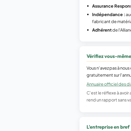
Assurance Responsa
Indépendance :
auc
fabricant de matéri
Adhérent
de l'Allia
Vérifiez vous-même 
Vous n'avez pas à nous 
gratuitement sur l'annua
Annuaire officiel des d
C'est le réflexe à avoi
rend un rapport sans va
L'entreprise en bref