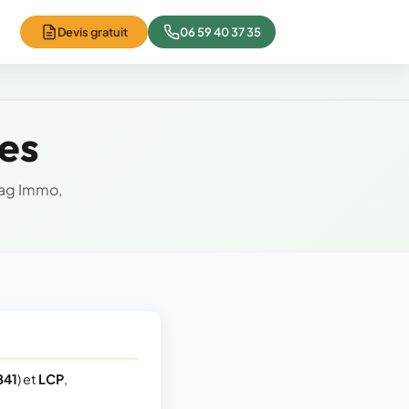
Devis gratuit
06 59 40 37 35
ies
iag Immo,
841
) et
LCP
,