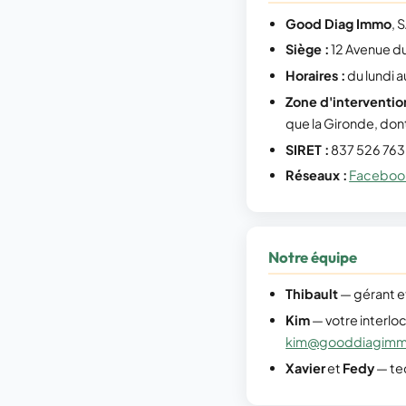
Good Diag Immo
, 
Siège :
12 Avenue du
Horaires :
du lundi 
Zone d'interventio
que la Gironde, don
SIRET :
837 526 76
Réseaux :
Faceboo
Notre équipe
Thibault
— gérant et
Kim
— votre interlocu
kim@gooddiagimm
Xavier
et
Fedy
— tec