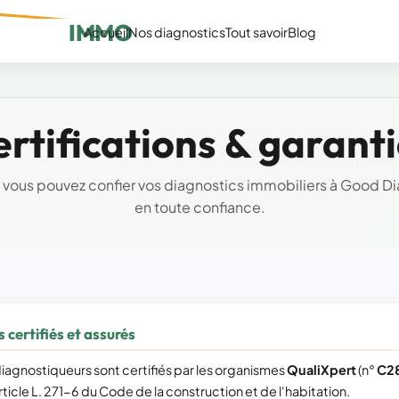
IMMO
Accueil
Nos diagnostics
Tout savoir
Blog
rtifications & garant
 vous pouvez confier vos diagnostics immobiliers à Good D
en toute confiance.
certifiés et assurés
iagnostiqueurs sont certifiés par les organismes
QualiXpert
(n°
C2
icle L. 271-6 du Code de la construction et de l'habitation.