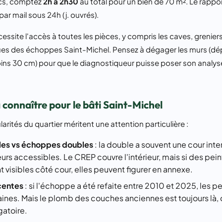
ics, comptez
2h à 2h30
au total pour un bien de 70 m². Le rapp
ar mail sous 24h (j. ouvrés).
cessite l'accès à toutes les pièces, y compris les caves, grenier
ques des échoppes Saint-Michel. Pensez à dégager les murs (dép
ns 30 cm) pour que le diagnostiqueur puisse poser son analys
à connaître pour le bâti Saint-Michel
larités du quartier méritent une attention particulière :
es vs échoppes doubles
: la double a souvent une cour int
urs accessibles. Le CREP couvre l'intérieur, mais si des pein
 visibles côté cour, elles peuvent figurer en annexe.
centes
: si l'échoppe a été refaite entre 2010 et 2025, les p
aines. Mais le plomb des couches anciennes est toujours là,
gatoire.