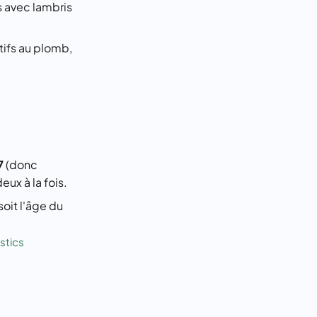
 avec lambris
tifs au plomb,
7
(donc
ux à la fois.
 soit l'âge du
stics