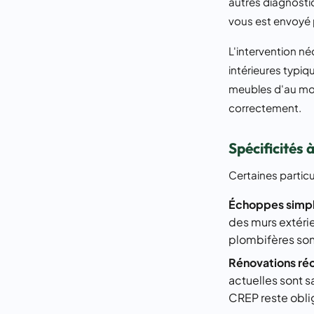
autres diagnost
vous est envoyé p
L'intervention né
intérieures typi
meubles d'au moi
correctement.
Spécificités 
Certaines particu
Échoppes simpl
des murs extérie
plombifères sont
Rénovations ré
actuelles sont s
CREP reste obli