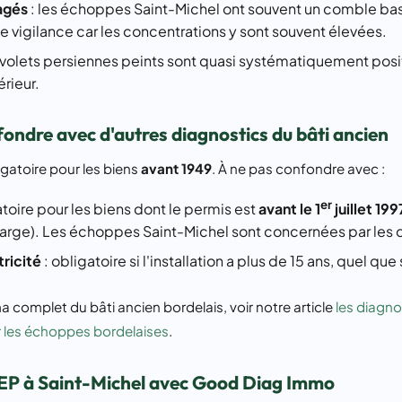
agés
: les échoppes Saint-Michel ont souvent un comble bas
e vigilance car les concentrations y sont souvent élevées.
s volets persiennes peints sont quasi systématiquement posi
érieur.
fondre avec d'autres diagnostics du bâti ancien
gatoire pour les biens
avant 1949
. À ne pas confondre avec :
er
atoire pour les biens dont le permis est
avant le 1
juillet 199
arge). Les échoppes Saint-Michel sont concernées par les de
tricité
: obligatoire si l'installation a plus de 15 ans, quel que
 complet du bâti ancien bordelais, voir notre article
les diagno
r les échoppes bordelaises
.
EP à Saint-Michel avec Good Diag Immo