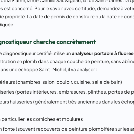
s de la Marne, la rue Camille Sauvageau, la rue Saint-James : la q
s est concerné. Pour le savoir avec certitude, demandez à votr
de propriété. La date de permis de construire ou la date de cons
diquée.
agnostiqueur cherche concrètement
e diagnostiqueur certifié utilise un
analyseur portable à fluore
tration en plomb dans chaque couche de peinture, sans abîmer
ns une échoppe Saint-Michel, il va analyser :
érieurs (chambres, salon, couloir, cuisine, salle de bain)
series (portes intérieures, embrasures, plinthes, portes de 
 leurs huisseries (généralement très anciennes dans les éch
 particulier les corniches et moulures
n fonte (souvent recouverts de peinture plombifère sur les a