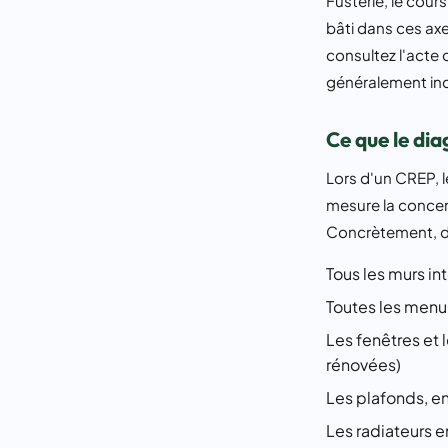
Fusterie, le cour
bâti dans ces axe
consultez l'acte 
généralement in
Ce que le di
Lors d'un CREP, l
mesure la concen
Concrètement, da
Tous les murs int
Toutes les menui
Les fenêtres et
rénovées)
Les plafonds, en
Les radiateurs e