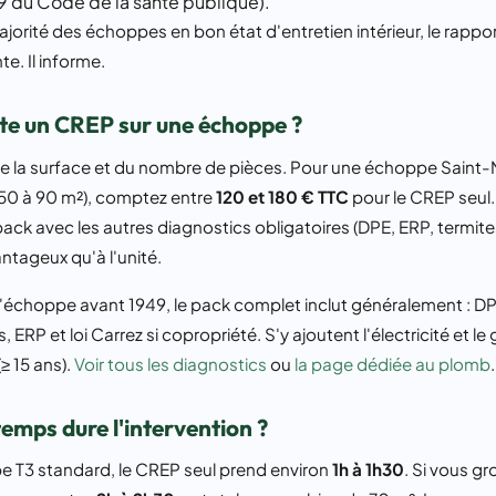
-9 du Code de la santé publique).
jorité des échoppes en bon état d'entretien intérieur, le rappor
te. Il informe.
e un CREP sur une échoppe ?
de la surface et du nombre de pièces. Pour une échoppe Saint-
e 50 à 90 m²), comptez entre
120 et 180 € TTC
pour le CREP seul. 
k avec les autres diagnostics obligatoires (DPE, ERP, termites
ntageux qu'à l'unité.
'échoppe avant 1949, le pack complet inclut généralement : D
 ERP et loi Carrez si copropriété. S'y ajoutent l'électricité et le
(≥ 15 ans).
Voir tous les diagnostics
ou
la page dédiée au plomb
.
emps dure l'intervention ?
 T3 standard, le CREP seul prend environ
1h à 1h30
. Si vous g