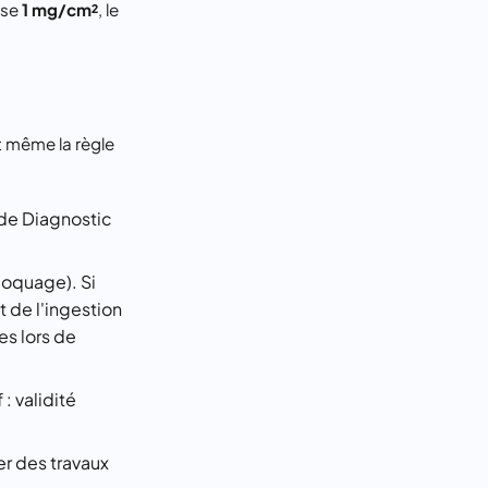
sse
1 mg/cm²
, le
t même la règle
 de Diagnostic
loquage). Si
t de l'ingestion
es lors de
 : validité
er des travaux