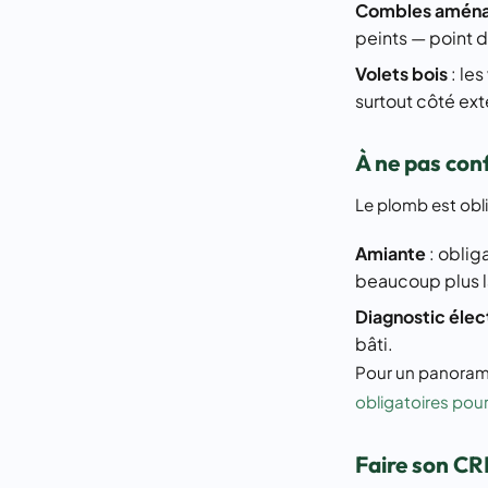
Combles amén
peints — point d
Volets bois
: le
surtout côté ext
À ne pas con
Le plomb est obli
Amiante
: oblig
beaucoup plus l
Diagnostic élec
bâti.
Pour un panorama
obligatoires pou
Faire son CR