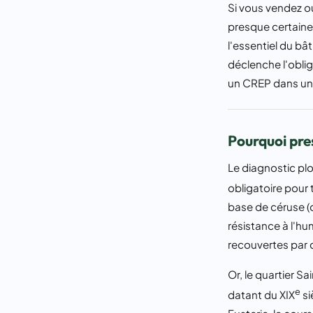
Si vous vendez o
presque certain
l'essentiel du bâ
déclenche l'oblig
un CREP dans une 
Pourquoi pre
Le diagnostic plo
obligatoire pour 
base de céruse (
résistance à l'hu
recouvertes par 
Or, le quartier S
e
datant du XIX
si