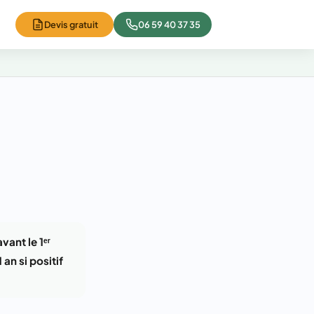
Devis gratuit
06 59 40 37 35
avant le 1ᵉʳ
1 an si positif