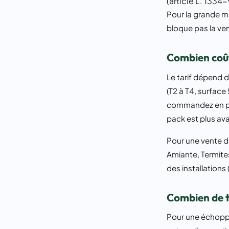
(article L. 1334
Pour la grande ma
bloque pas la ven
Combien coût
Le tarif dépend 
(T2 à T4, surfac
commandez en pac
pack est plus ava
Pour une vente d
Amiante, Termites,
des installations 
Combien de t
Pour une échoppe