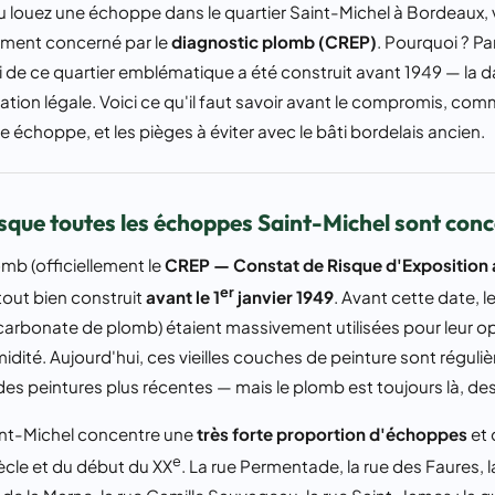
u louez une échoppe dans le quartier Saint-Michel à Bordeaux,
ement concerné par le
diagnostic plomb (CREP)
. Pourquoi ? P
ti de ce quartier emblématique a été construit avant 1949 — la d
ation légale. Voici ce qu'il faut savoir avant le compromis, co
échoppe, et les pièges à éviter avec le bâti bordelais ancien.
sque toutes les échoppes Saint-Michel sont con
mb (officiellement le
CREP — Constat de Risque d'Exposition
er
tout bien construit
avant le 1
janvier 1949
. Avant cette date, l
carbonate de plomb) étaient massivement utilisées pour leur opa
midité. Aujourd'hui, ces vieilles couches de peinture sont régul
des peintures plus récentes — mais le plomb est toujours là, de
aint-Michel concentre une
très forte proportion d'échoppes
et 
e
ècle et du début du XX
. La rue Permentade, la rue des Faures, l