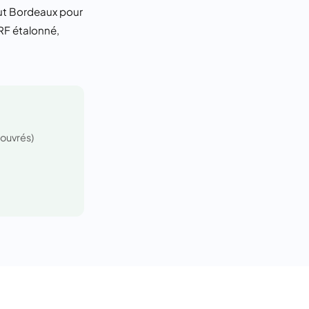
out Bordeaux pour
XRF étalonné,
 ouvrés)