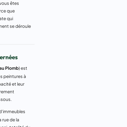
 vous êtes
arce que
ate qui
mment se déroule
cernées
 au Plomb
) est
es peintures à
cité et leur
ièrement
ssous.
d'immeubles
a rue de la