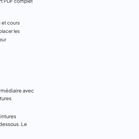
ort PDF complet
s et cours
lacer les
eur
ermédiaire avec
tures
eintures
 dessous. Le