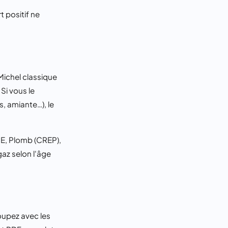
t positif ne
Michel classique
Si vous le
, amiante…), le
PE, Plomb (CREP),
 gaz selon l'âge
roupez avec les