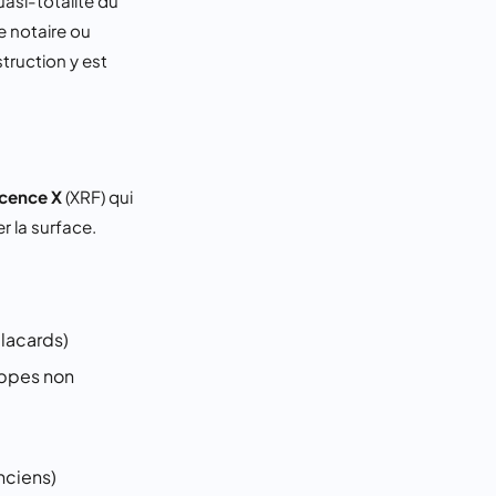
uasi-totalité du
e notaire ou
truction y est
scence X
(XRF) qui
 la surface.
placards)
oppes non
nciens)