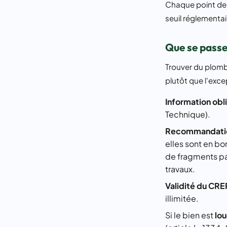
Chaque point de 
seuil réglementair
Que se passe-t
Trouver du plomb
plutôt que l'excep
Information obl
Technique).
Recommandatio
elles sont en bo
de fragments par
travaux.
Validité du CREP 
illimitée.
Si le bien est
lo