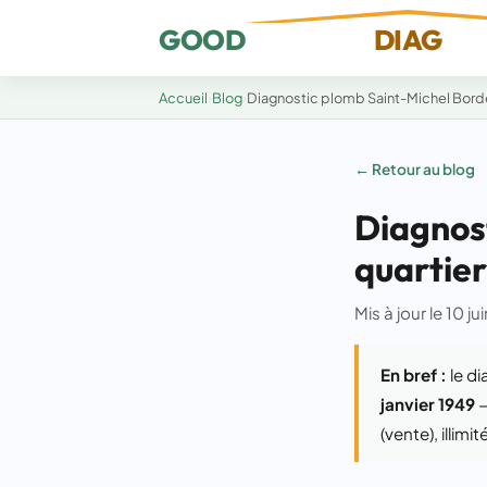
GOOD
DIAG
Accueil
›
Blog
›
Diagnostic plomb Saint-Michel Bord
← Retour au blog
Diagnos
quartier
Mis à jour le 10 j
En bref :
le di
janvier 1949
—
(vente), illim