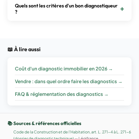
impartial et indépendant : il ne doit avoir aucun
Quels sont les critères d'un bon diagnostiqueur
lien de nature à porter atteinte à son impartialité
?
avec le propriétaire, son mandataire ou une
Certifications à jour vérifiables, assurance RC
entreprise susceptible de faire des travaux.
Pro, indépendance, avis clients nombreux et
récents, devis détaillé poste par poste, délai de
remise du rapport clair (sous 24 h ouvrées), et de
📖 À lire aussi
l'expérience locale.
Coût d'un diagnostic immobilier en 2026 →
Vendre : dans quel ordre faire les diagnostics →
FAQ & réglementation des diagnostics →
📚 Sources & références officielles
Code de la Construction et de l'Habitation, art. L. 271-4 à L. 271-6
(dossier de diagnostic technique)
— Légifrance