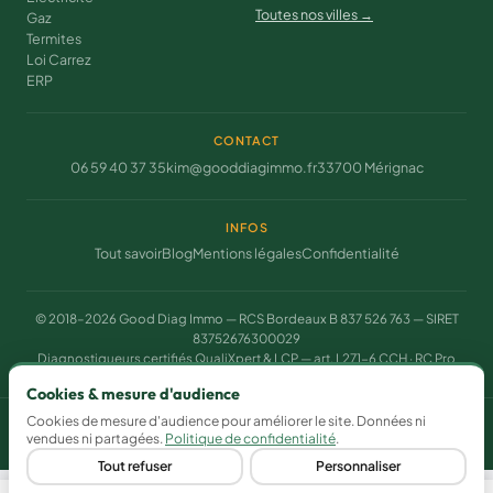
Toutes nos villes →
Gaz
Termites
Loi Carrez
ERP
CONTACT
06 59 40 37 35
kim@gooddiagimmo.fr
33700 Mérignac
INFOS
Tout savoir
Blog
Mentions légales
Confidentialité
© 2018–2026 Good Diag Immo — RCS Bordeaux B 837 526 763 — SIRET
83752676300029
Diagnostiqueurs certifiés QualiXpert & LCP — art. L271-6 CCH · RC Pro
assurée
Cookies & mesure d'audience
Cookies de mesure d'audience pour améliorer le site. Données ni
Gérer mes cookies
vendues ni partagées.
Politique de confidentialité
.
Tout refuser
Personnaliser