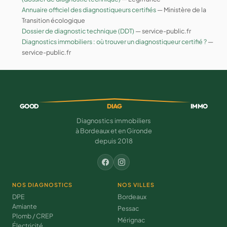
Annuaire officiel des diagnostiqueurs certifiés
— Ministère de la
Transition écologique
Dossier de diagnostic technique (DDT)
— service-public.fr
Diagnostics immobiliers : où trouver un diagnostiqueur certifié ?
—
service-public.fr
GOOD
DIAG
IMMO
Diagnostics immobiliers
à Bordeaux et en Gironde
depuis 2018
NOS DIAGNOSTICS
NOS VILLES
DPE
Bordeaux
Amiante
Pessac
Plomb / CREP
Mérignac
Électricité