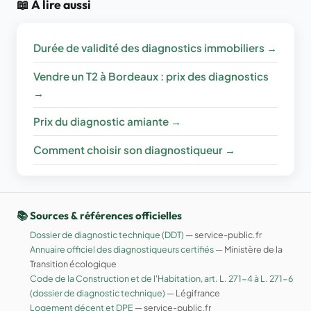
📖 À lire aussi
d'intervention. Comparez le détail des
prestations incluses plutôt que le seul montant
Durée de validité des diagnostics immobiliers →
total.
Vendre un T2 à Bordeaux : prix des diagnostics
→
Prix du diagnostic amiante →
Comment choisir son diagnostiqueur →
📚 Sources & références officielles
Dossier de diagnostic technique (DDT)
— service-public.fr
Annuaire officiel des diagnostiqueurs certifiés
— Ministère de la
Transition écologique
Code de la Construction et de l'Habitation, art. L. 271-4 à L. 271-6
(dossier de diagnostic technique)
— Légifrance
Logement décent et DPE
— service-public.fr