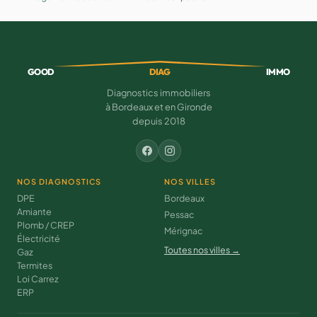
GOOD
DIAG
IMMO
Diagnostics immobiliers
à Bordeaux et en Gironde
depuis 2018
NOS DIAGNOSTICS
NOS VILLES
DPE
Bordeaux
Amiante
Pessac
Plomb / CREP
Mérignac
Électricité
Toutes nos villes →
Gaz
Termites
Loi Carrez
ERP