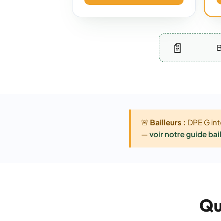
📄
B
🚨
Bailleurs :
DPE G inte
—
voir notre guide bai
Qu