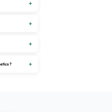
 un organisme
 amiante, plomb,
i négatif. Le plomb
az tiennent 3 ans en
reste valable tant
 quartiers
ématiquement
stics ?
e pour tous les
ropriété.
des immeubles du
 d'avant 1949 ou
gétique est
e 1ᵉʳ janvier