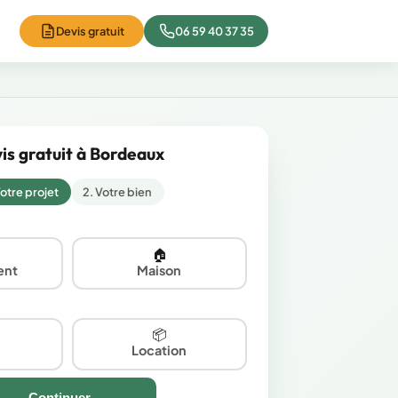
Devis gratuit
06 59 40 37 35
is gratuit à Bordeaux
Votre projet
2. Votre bien
🏠
ent
Maison
📦
Location
Continuer →