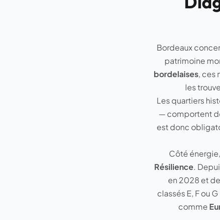
Diag
Bordeaux concent
patrimoine mo
bordelaises
, ces
les trouv
Les quartiers his
— comportent de
est donc obligato
Côté énergie,
Résilience
. Depui
en 2028 et de
classés E, F ou G 
comme
Eur