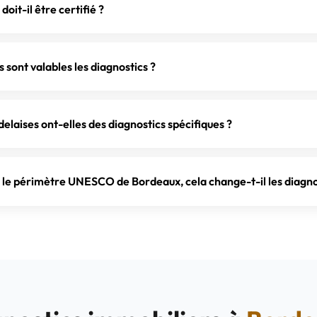
, prêts à être transmis à votre notaire ou à votre agence.
oit-il être certifié ?
nostics doivent être réalisés par un diagnostiqueur certifié par
chniciens disposent de toutes les certifications requises (DPE,
sont valables les diagnostics ?
s) et d'une assurance responsabilité civile professionnelle.
 selon le diagnostic. Le DPE est valable 10 ans, l'amiante à vie s
f (1 an en vente, 6 ans en location si positif). L'électricité et le g
elaises ont-elles des diagnostics spécifiques ?
ation). Les termites et l'ERP sont valables 6 mois. La loi Carrez 
 ne modifient la surface.
es échoppes bordelaises ont été construites avant 1949 dans les
Augustin et Caudéran. Le diagnostic plomb (CREP) y est syst
 le périmètre UNESCO de Bordeaux, cela change-t-il les diagno
ente comme à la location. Le diagnostic amiante reste obligatoir
ant juillet 1997. Le mesurage loi Carrez ne concerne que la cop
SCO n'ajoute pas de diagnostic spécifique. Mais la plupart 
é (Saint-Pierre, Saint-Michel, Chartrons, Triangle d'Or) datent
nte, électricité et gaz y sont quasi systématiques. L'audit éner
ente pour les biens classés E, F ou G en monopropriété (E depuis l