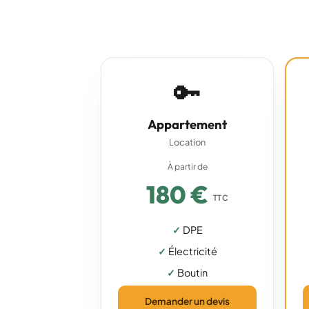
🔑
Appartement
Location
À partir de
180 €
TTC
DPE
Électricité
Boutin
Demander un devis