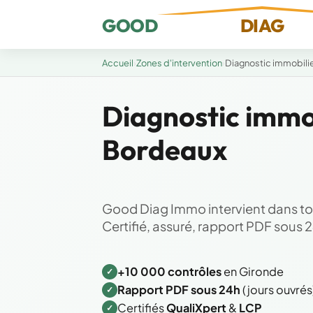
GOOD
DIAG
Accueil
›
Zones d'intervention
›
Diagnostic immobili
Diagnostic immob
Bordeaux
Good Diag Immo intervient dans to
Certifié, assuré, rapport PDF sous 24
+10 000 contrôles
en Gironde
✓
Rapport PDF sous 24h
(jours ouvrés
✓
Certifiés
QualiXpert
&
LCP
✓