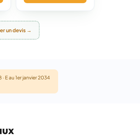
r un devis →
8 · E au 1er janvier 2034
aux