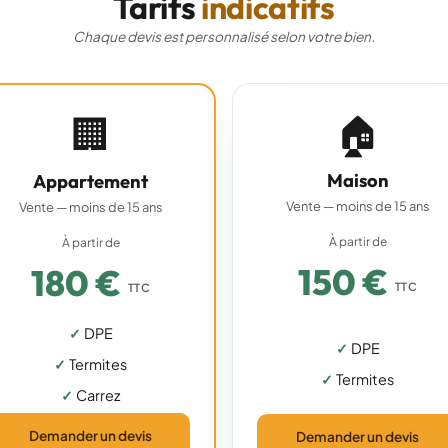
Tarifs
indicatifs
Chaque devis est personnalisé selon votre bien.
🏠
🏢
Maison
Appartement
Vente — moins de 15 ans
Vente — moins de 15 ans
À partir de
À partir de
150 €
180 €
TTC
TTC
DPE
DPE
Termites
Termites
Carrez
Demander un devis
Demander un devis