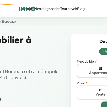
IMMO
Accueil
Nos diagnostics
Tout savoir
Blog
er Bordeaux
ilier à
Dev
1. 
Type de bien
🏢
ut Bordeaux et sa métropole.
Appartem
h (j. ouvrés).
Projet
🔑
Vente
)