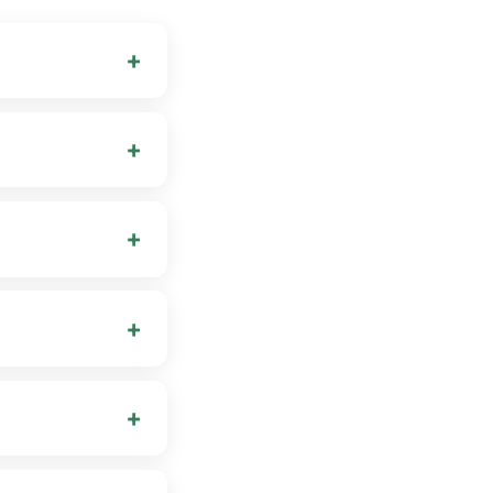
 ajoutez :
 15 ans). La loi
ligatoire pour
outer selon la
 surface et le
 une grande
s.
 accepté, vous
mo.fr
pour
e via notre
fr. Nous vous
recevez tous les