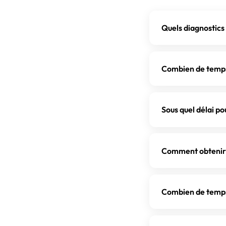
Quels diagnostics
Pour une vente à B
amiante (avant 1997
Combien de temps
Carrez est obligat
toute vente en Gir
Un pack complet d
commune.
nombre de diagnos
Sous quel délai p
maison, cela peut
Après votre deman
prenez rendez-vo
Comment obtenir u
convenir d'un cré
Le devis est 100 
formulaire, par t
Combien de temps 
répondons sous 24
Les rapports sont