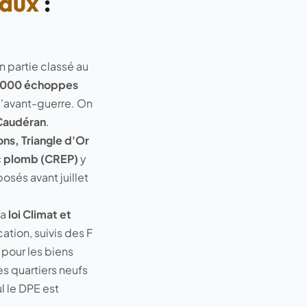
aux
:
 partie classé au
0 000 échoppes
 l'avant-guerre. On
 Caudéran
.
ns, Triangle d'Or
c plomb (CREP)
y
osés avant juillet
la
loi Climat et
ation, suivis des F
 pour les biens
es quartiers neufs
l le DPE est