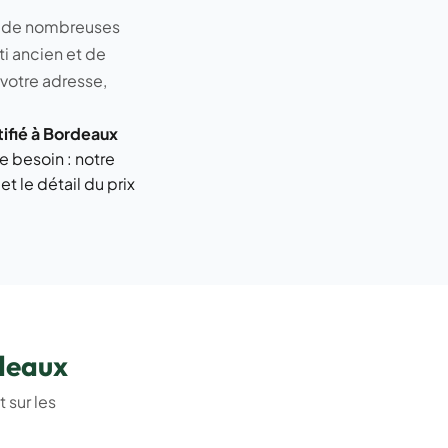
 de nombreuses
i ancien et de
 votre adresse,
ifié à Bordeaux
e besoin : notre
t le détail du
prix
rdeaux
 sur les