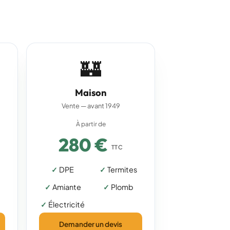
🏰
Maison
Vente — avant 1949
À partir de
280 €
TTC
DPE
Termites
Amiante
Plomb
Électricité
Demander un devis