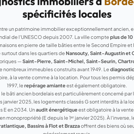
nostics immobiliers à
Borde
spécificités locales
re un patrimoine immobilier exceptionnellement ancien, en
ndial de l'UNESCO depuis 2007. La ville compte
plus de 1
 maisons en pierre de taille bâties entre le Second Empire et
e surtout dans les quartiers de
Nansouty, Saint-Augustin et
toriques —
Saint-Pierre, Saint-Michel, Saint-Seurin, Chartro
 nombreux immeubles construits avant 1949. Le
diagnosti
ire, à la vente comme à la location. Pour tous les permis dép
1997, le
repérage amiante
est également obligatoire.
 le bâti ancien bordelais est particulièrement concerné par 
s janvier 2025, les logements classés G sont interdits à la loc
s E en 2034. Un
audit énergétique
est obligatoire à la vente
en monopropriété (E depuis le 1ᵉʳ janvier 2025). À l'inverse, l
atlantique, Bassins à Flot et Brazza
offrent des biens où seu
généralement requis.