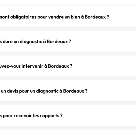
 sont obligatoires pour vendre un bien à Bordeaux ?
ordeaux, vous devez fournir le DPE et l'ERP. Selon l'âge du bien,
), plomb (avant 1949), électricité et gaz (installations de plus de
 dure un diagnostic à Bordeaux ?
oire pour tout lot en copropriété. Le diagnostic termites est ob
onde (arrêté préfectoral) ; un contrôle assainissement peut s'aj
e diagnostics à Bordeaux prend en moyenne 1h30 à 3h selon la
tics à réaliser. Pour un studio ou T1, comptez environ 1h. Pour
ouvez-vous intervenir à Bordeaux ?
 aller jusqu'à 4h. Nous convenons d'un créneau précis avec vou
de en ligne, vous recevez un devis par email. Une fois le devis
us avec Kim au
06 59 40 37 35
ou par email à
kim@gooddiagim
n devis pour un diagnostic à Bordeaux ?
neau selon les disponibilités de nos diagnostiqueurs.
% gratuit et sans engagement. Vous pouvez le demander en lign
éléphone au 06 59 40 37 35, ou par email à kim@gooddiagimmo.
pour recevoir les rapports ?
h avec un devis personnalisé adapté à votre bien à Bordeaux.
 envoyés par email sous 24h ouvrées après l'intervention. Vous 