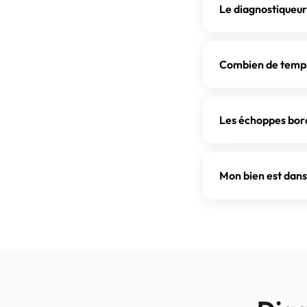
diagnostics en PDF
Le diagnostiqueur d
Oui, tous les diag
accrédité. Nos te
Combien de temps 
élec, gaz, termite
Les durées varient
est à vie si négati
Les échoppes bord
vente (6 ans en loc
qu'aucuns travaux
Oui : la plupart d
Nansouty, Saint-
Mon bien est dans
obligatoire à la v
permis déposés av
Le classement UNE
secteur sauvegard
1997 : plomb, amia
obligatoire à la v
2025).