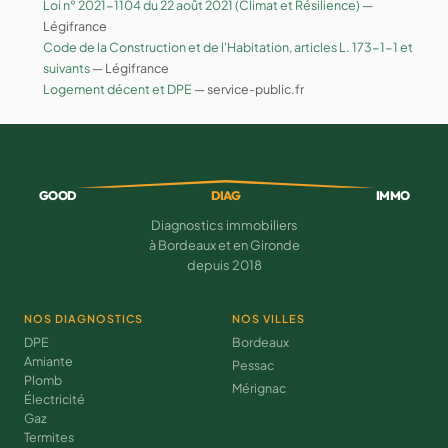
Loi n° 2021-1104 du 22 août 2021 (Climat et Résilience)
—
Légifrance
Code de la Construction et de l'Habitation, articles L. 173-1-1 et
suivants
— Légifrance
Logement décent et DPE
— service-public.fr
GOOD
DIAG
IMMO
Diagnostics immobiliers
à Bordeaux et en Gironde
depuis 2018
NOS DIAGNOSTICS
NOS VILLES
DPE
Bordeaux
Amiante
Pessac
Plomb
Mérignac
Électricité
Gaz
Termites