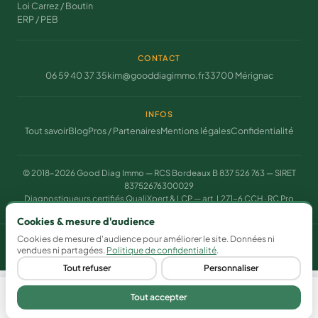
Loi Carrez / Boutin
ERP / PEB
CONTACT
06 59 40 37 35
kim@gooddiagimmo.fr
33700 Mérignac
INFOS
Tout savoir
Blog
Pros / Partenaires
Mentions légales
Confidentialité
© 2018–2026 Good Diag Immo — RCS Bordeaux B 837 526 763 — SIRET
83752676300029
Diagnostiqueurs certifiés QualiXpert & LCP — art. L271-6 CCH · RC Pro
assurée
Cookies & mesure d'audience
Cookies de mesure d'audience pour améliorer le site. Données ni
Gérer mes cookies
vendues ni partagées.
Politique de confidentialité
.
Tout refuser
Personnaliser
Tout accepter
Devis gratuit
Appeler