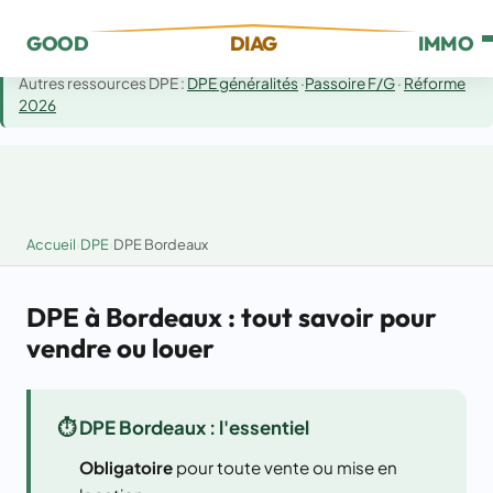
Cette page :
DPE à Bordeaux (centre + métropole) — spécificités
GOOD
DIAG
IMMO
bâti, prix locaux, échoppes.
Autres ressources DPE :
DPE généralités
·
Passoire F/G
·
Réforme
2026
Accueil
›
DPE
›
DPE Bordeaux
DPE à Bordeaux : tout savoir pour
vendre ou louer
⏱️ DPE Bordeaux : l'essentiel
Obligatoire
pour toute vente ou mise en