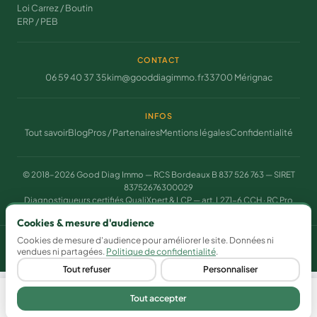
Loi Carrez / Boutin
ERP / PEB
CONTACT
06 59 40 37 35
kim@gooddiagimmo.fr
33700 Mérignac
INFOS
Tout savoir
Blog
Pros / Partenaires
Mentions légales
Confidentialité
© 2018–2026 Good Diag Immo — RCS Bordeaux B 837 526 763 — SIRET
83752676300029
Diagnostiqueurs certifiés QualiXpert & LCP — art. L271-6 CCH · RC Pro
assurée
Cookies & mesure d'audience
Cookies de mesure d'audience pour améliorer le site. Données ni
Gérer mes cookies
vendues ni partagées.
Politique de confidentialité
.
Tout refuser
Personnaliser
Tout accepter
Devis gratuit
Appeler