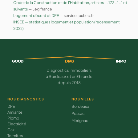
Code de la Construction et de l'Habitation, articles L. 173-1-1 et
suivants
— Légifrance
Logement décent et DPE
— service-public.fr
INSEE — statistiques logement et population (recensement
2022)
GOOD
DIAG
IMMO
Diagnostics immobiliers
à Bordeaux et en Gironde
depuis 2018
NOS DIAGNOSTICS
NOS VILLES
DPE
Bordeaux
Amiante
Pessac
Plomb
Mérignac
Électricité
Gaz
Termites