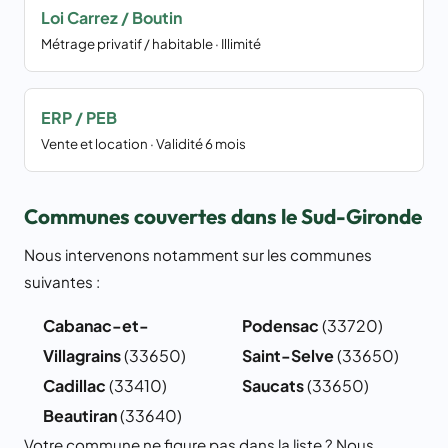
Loi Carrez / Boutin
Métrage privatif / habitable · Illimité
ERP / PEB
Vente et location · Validité 6 mois
Communes couvertes dans le Sud-Gironde
Nous intervenons notamment sur les communes
suivantes :
Cabanac-et-
Podensac
(33720)
Villagrains
(33650)
Saint-Selve
(33650)
Cadillac
(33410)
Saucats
(33650)
Beautiran
(33640)
Votre commune ne figure pas dans la liste ? Nous