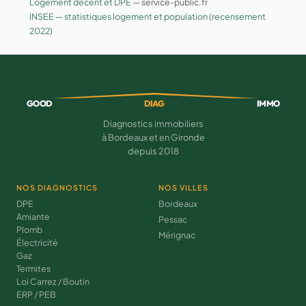
Logement décent et DPE
— service-public.fr
INSEE — statistiques logement et population (recensement
2022)
GOOD
DIAG
IMMO
Diagnostics immobiliers
à Bordeaux et en Gironde
depuis 2018
NOS DIAGNOSTICS
NOS VILLES
DPE
Bordeaux
Amiante
Pessac
Plomb
Mérignac
Électricité
Gaz
Termites
Loi Carrez / Boutin
ERP / PEB