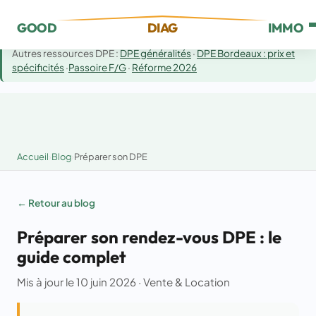
Cette page :
Préparer son rendez-vous DPE — documents et
GOOD
DIAG
IMMO
accès à fournir au diagnostiqueur.
Autres ressources DPE :
DPE généralités
·
DPE Bordeaux : prix et
spécificités
·
Passoire F/G
·
Réforme 2026
Accueil
›
Blog
›
Préparer son DPE
← Retour au blog
Préparer son rendez-vous DPE : le
guide complet
Mis à jour le 10 juin 2026 · Vente & Location